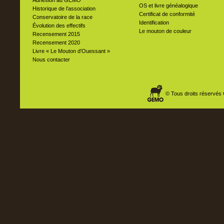
Adhésion au GEMO
OS et livre généalogique
Historique de l’association
Certificat de conformité
Conservatoire de la race
Identification
Évolution des effectifs
Le mouton de couleur
Recensement 2015
Recensement 2020
Livre « Le Mouton d’Ouessant »
Nous contacter
© Tous droits réservés