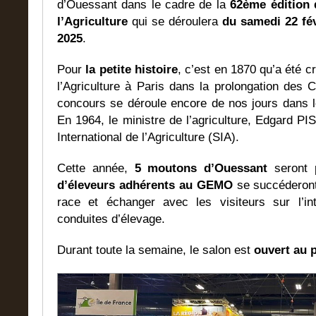
d’Ouessant dans le cadre de la
62ème édition 
l’Agriculture
qui se déroulera
du samedi 22 fé
2025
.
Pour
la petite histoire
, c’est en 1870 qu’a été 
l’Agriculture à Paris dans la prolongation des 
concours se déroule encore de nos jours dans l
En 1964, le ministre de l’agriculture, Edgard PI
International de l’Agriculture (SIA).
Cette année,
5 moutons d’Ouessant
seront 
d’éleveurs adhérents au GEMO
se succéderont 
race et échanger avec les visiteurs sur l’i
conduites d’élevage.
Durant toute la semaine, le salon est
ouvert au p