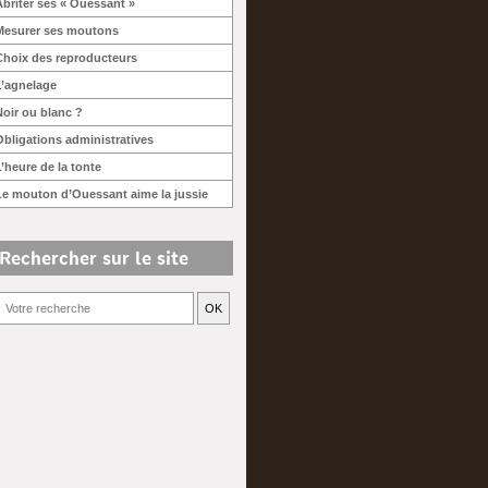
Abriter ses « Ouessant »
Mesurer ses moutons
Choix des reproducteurs
L’agnelage
Noir ou blanc ?
Obligations administratives
L’heure de la tonte
Le mouton d’Ouessant aime la jussie
Rechercher sur le site
OK