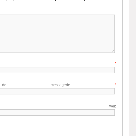
Nom
*
e de messagerie
*
te web