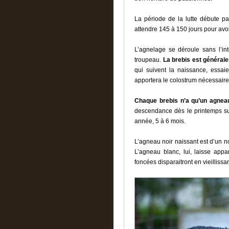
La période de la lutte débute p
attendre 145 à 150 jours pour avo
L’agnelage se déroule sans l’int
troupeau.
La brebis est général
qui suivent la naissance, essai
apportera le colostrum nécessaire
Chaque brebis n’a qu’un agnea
descendance dès le printemps sui
année, 5 à 6 mois.
L’agneau noir naissant est d’un n
L’agneau blanc, lui, laisse appa
foncées disparaitront en vieillissan