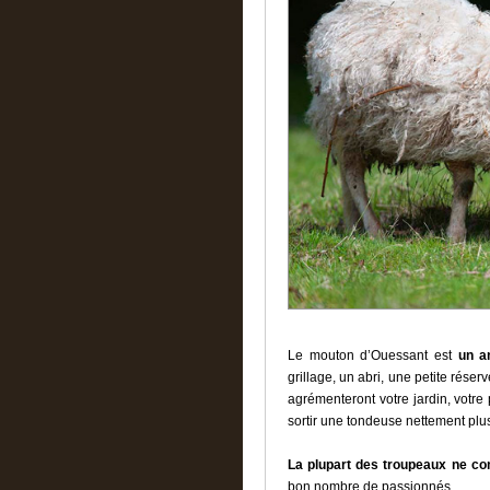
Le mouton d’Ouessant est
un a
grillage, un abri, une petite rése
agrémenteront votre jardin, votre p
sortir une tondeuse nettement plu
La plupart des troupeaux ne co
bon nombre de passionnés.