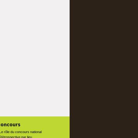
concours
Le rôle du concours national
Rétrospective par lieu