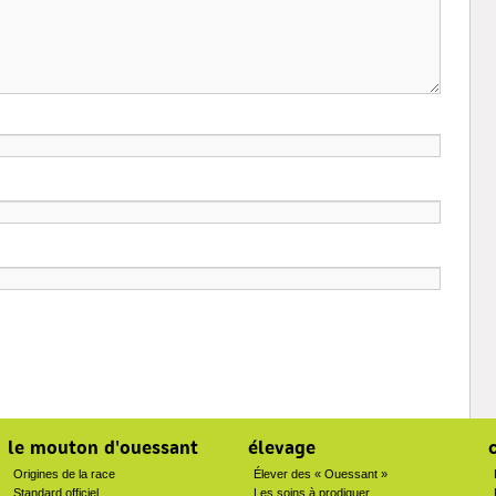
le mouton d'ouessant
élevage
Origines de la race
Élever des « Ouessant »
Standard officiel
Les soins à prodiguer