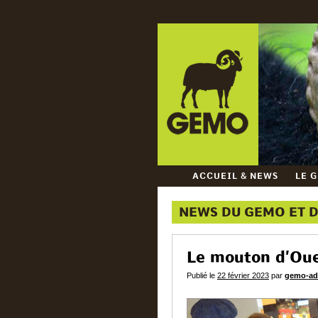
ACCUEIL & NEWS
LE 
NEWS DU GEMO ET 
Le mouton d’Oues
Publié le
22 février 2023
par
gemo-ad