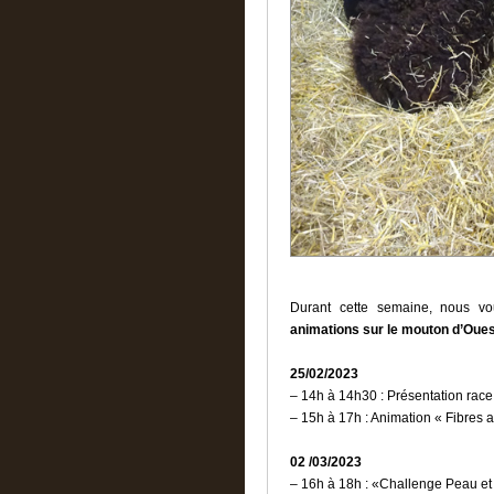
Durant cette semaine, nous v
animations sur le mouton d’Oue
25/02/2023
– 14h à 14h30 : Présentation rac
– 15h à 17h : Animation « Fibres 
02 /03/2023
– 16h à 18h : «Challenge Peau et