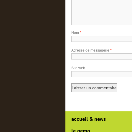
Nom
*
Adresse de messagerie
*
Site web
accueil & news
le gemo