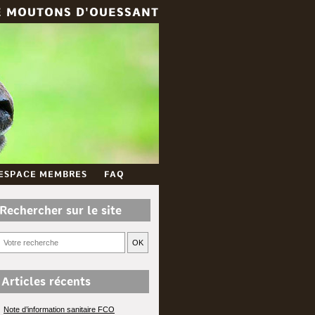
E MOUTONS D'OUESSANT
ESPACE MEMBRES
FAQ
Rechercher sur le site
OK
Articles récents
Note d’information sanitaire FCO