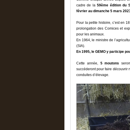
cadre de la
59ème édition du Sa
février au dimanche 5 mars 202
Pour la petite histoire, c’est en 
prolongation des Comices et exp
pour les animaux.
En 1964, le ministre de l’agricult
(SIA).
En 1995, le GEMO y participe pour
Cette année,
5 moutons
seron
succéderont pour faire découvrir n
conduites d’élevage.