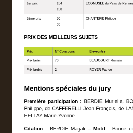
1er prix
154
ECOMUSEE du Pays de Renne
158
2ème prix
50
CHANTEPIE Philippe
65
PRIX DES MEILLEURS SUJETS
Prix
N° Concours
Eleveur/se
Prix bélier
76
BEAUCOURT Romain
Prix brebis
2
ROYER Patrice
Mentions spéciales du jury
Première participation :
BERDIE Murielle, B
Philippe, de CAFFERELLI Jean-François, de L
HELLAY Marie-Yvonne
Citation :
BERDIE Magali –
Motif :
Bonne co