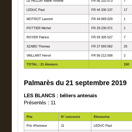
LE HELLAY Marie Yvonne
FR 56 102 073
7
LEDUC Paul
FR 44 330 137
17
MOTROT Laurent
FR 44 069 029
1
POTTIER Michel
FR 29 230 071
1
ROYER Patrice
FR 59 305 527
7
SZABO Thomas
FR 27 693 062
25
VAILLANT Hervé
FR 56 212 008
2
TOTAL : 21 éleveurs
150
Palmarès du 21 septembre 2019
LES BLANCS : béliers antenais
Présentés : 11
Prix
N° concours
Eleveur/se
Prix d'honneur
11
LEDUC Paul