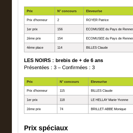
Prix
N° concours
Eleveur/se
Prix d'honneur
2
ROYER Patrice
1er prix
156
ECOMUSEE du Pays de Renne
2ème prix
154
ECOMUSEE du Pays de Renne
4ème place
114
BILLES Claude
LES NOIRS : brebis de + de 6 ans
Présentées : 3 – Confirmées : 3
Prix
N° concours
Eleveur/se
Prix d'honneur
115
BILLES Claude
1er prix
118
LE HELLAY Marie-Yvonne
2ème prix
74
BRILLET-ABBE Monique
Prix spéciaux