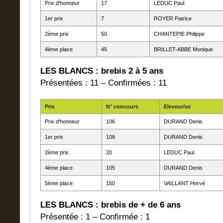
Prix d'honneur
17
LEDUC Paul
1er prix
7
ROYER Patrice
2ème prix
50
CHANTEPIE Philippe
4ème place
45
BRILLET-ABBE Monique
LES BLANCS : brebis 2 à 5 ans
Présentées : 11 – Confirmées : 11
Prix
N° concours
Eleveur/se
Prix d'honneur
106
DURAND Denis
1er prix
108
DURAND Denis
2ème prix
20
LEDUC Paul
4ème place
105
DURAND Denis
5ème place
150
VAILLANT Hervé
LES BLANCS : brebis de + de 6 ans
Présentée : 1 – Confirmée : 1