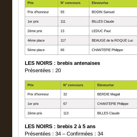
Prix
N° concours
Eleveur/se
Prix d'honneur
93
BODIN Samuel
1er prix
111
BILLES Claude
2ème prix
13
LEDUC Paul
4ème place
117
BEAUGE de la ROQUE Luc
5ème place
66
CHANTEPIE Philippe
LES NOIRS : brebis antenaises
Présentées : 20
Prix
N° concours
Eleveur/se
Prix d'honneur
32
BERDIE Magali
1er prix
67
CHANTEPIE Philippe
2ème prix
113
BILLES Claude
LES NOIRS : brebis 2 à 5 ans
Présentées : 34 – Confirmées : 34