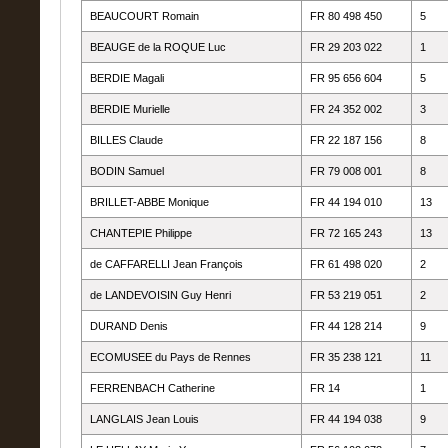
BEAUCOURT Romain
FR 80 498 450
5
BEAUGE de la ROQUE Luc
FR 29 203 022
1
BERDIE Magali
FR 95 656 604
5
BERDIE Murielle
FR 24 352 002
3
BILLES Claude
FR 22 187 156
8
BODIN Samuel
FR 79 008 001
8
BRILLET-ABBE Monique
FR 44 194 010
13
CHANTEPIE Philippe
FR 72 165 243
13
de CAFFARELLI Jean François
FR 61 498 020
2
de LANDEVOISIN Guy Henri
FR 53 219 051
2
DURAND Denis
FR 44 128 214
9
ECOMUSEE du Pays de Rennes
FR 35 238 121
11
FERRENBACH Catherine
FR 14
1
LANGLAIS Jean Louis
FR 44 194 038
9