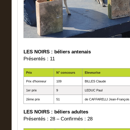
LES NOIRS : béliers antenais
Présentés : 11
Prix
N° concours
Eleveur/se
Prix d'honneur
109
BILLES Claude
1er prix
9
LEDUC Paul
2ème prix
51
de CAFFARELLI Jean-François
LES NOIRS : béliers adultes
Présentés : 28 – Confirmés : 28