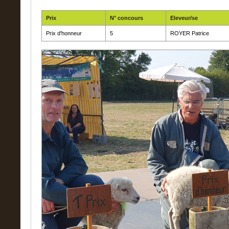
Prix
N° concours
Eleveur/se
Prix d'honneur
5
ROYER Patrice