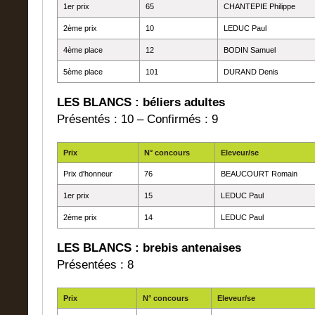
1er prix
65
CHANTEPIE Philippe
2ème prix
10
LEDUC Paul
4ème place
12
BODIN Samuel
5ème place
101
DURAND Denis
LES BLANCS : béliers adultes
Présentés : 10 – Confirmés : 9
Prix
N° concours
Eleveur/se
Prix d'honneur
76
BEAUCOURT Romain
1er prix
15
LEDUC Paul
2ème prix
14
LEDUC Paul
LES BLANCS : brebis antenaises
Présentées : 8
Prix
N° concours
Eleveur/se